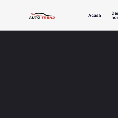
De
Acasă
noi