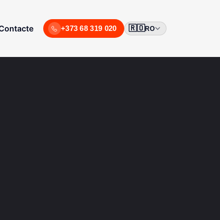
Contacte
+373 68 319 020
🇷🇴
RO